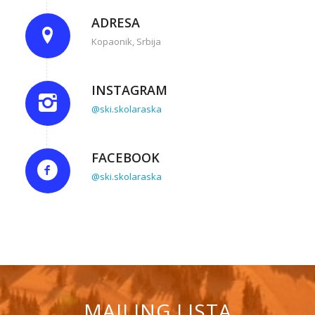
ADRESA
Kopaonik, Srbija
INSTAGRAM
@ski.skolaraska
FACEBOOK
@ski.skolaraska
MAILING LISTA